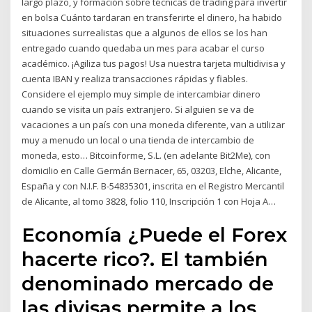
largo plazo, y formación sobre técnicas de trading para invertir
en bolsa Cuánto tardaran en transferirte el dinero, ha habido
situaciones surrealistas que a algunos de ellos se los han
entregado cuando quedaba un mes para acabar el curso
académico. ¡Agiliza tus pagos! Usa nuestra tarjeta multidivisa y
cuenta IBAN y realiza transacciones rápidas y fiables.
Considere el ejemplo muy simple de intercambiar dinero
cuando se visita un país extranjero. Si alguien se va de
vacaciones a un país con una moneda diferente, van a utilizar
muy a menudo un local o una tienda de intercambio de
moneda, esto… Bitcoinforme, S.L. (en adelante Bit2Me), con
domicilio en Calle Germán Bernacer, 65, 03203, Elche, Alicante,
España y con N.I.F. B-54835301, inscrita en el Registro Mercantil
de Alicante, al tomo 3828, folio 110, Inscripción 1 con Hoja A…
Economía ¿Puede el Forex
hacerte rico?. El también
denominado mercado de
las divisas permite a los